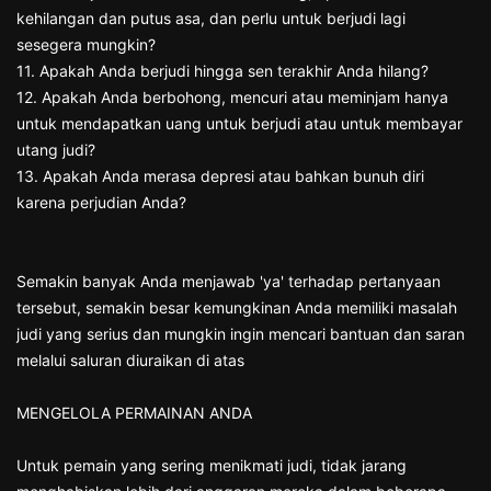
kehilangan dan putus asa, dan perlu untuk berjudi lagi
sesegera mungkin?
11. Apakah Anda berjudi hingga sen terakhir Anda hilang?
12. Apakah Anda berbohong, mencuri atau meminjam hanya
untuk mendapatkan uang untuk berjudi atau untuk membayar
utang judi?
13. Apakah Anda merasa depresi atau bahkan bunuh diri
karena perjudian Anda?
Semakin banyak Anda menjawab 'ya' terhadap pertanyaan
tersebut, semakin besar kemungkinan Anda memiliki masalah
judi yang serius dan mungkin ingin mencari bantuan dan saran
melalui saluran diuraikan di atas
MENGELOLA PERMAINAN ANDA
Untuk pemain yang sering menikmati judi, tidak jarang