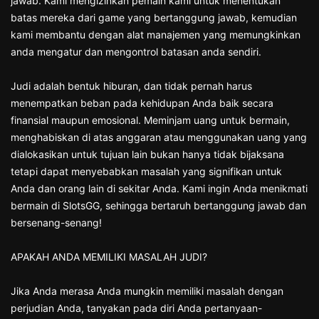
jawab. Kami mengizinkan pemain kami untuk menentukan
batas mereka dari game yang bertanggung jawab, kemudian
kami membantu dengan alat manajemen yang memungkinkan
anda mengatur dan mengontrol batasan anda sendiri.
Judi adalah bentuk hiburan, dan tidak pernah harus
menempatkan beban pada kehidupan Anda baik secara
finansial maupun emosional. Meminjam uang untuk bermain,
menghabiskan di atas anggaran atau menggunakan uang yang
dialokasikan untuk tujuan lain bukan hanya tidak bijaksana
tetapi dapat menyebabkan masalah yang signifikan untuk
Anda dan orang lain di sekitar Anda. Kami ingin Anda menikmati
bermain di SlotsGG, sehingga bertaruh bertanggung jawab dan
bersenang-senang!
APAKAH ANDA MEMILIKI MASALAH JUDI?
Jika Anda merasa Anda mungkin memiliki masalah dengan
perjudian Anda, tanyakan pada diri Anda pertanyaan-