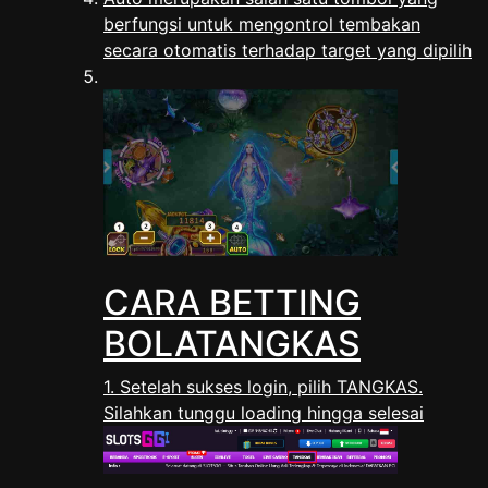
berfungsi untuk mengontrol tembakan
secara otomatis terhadap target yang dipilih
CARA BETTING
BOLATANGKAS
1. Setelah sukses login, pilih TANGKAS.
Silahkan tunggu loading hingga selesai