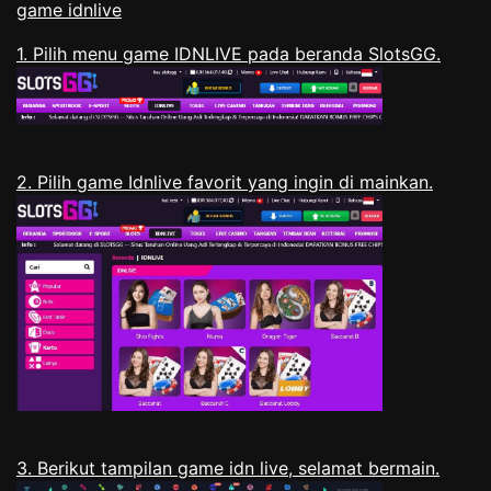
game idnlive
1. Pilih menu game IDNLIVE pada beranda SlotsGG.
2. Pilih game Idnlive favorit yang ingin di mainkan.
3. Berikut tampilan game idn live, selamat bermain.