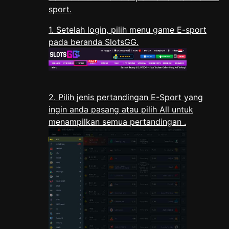
sport.
1. Setelah login, pilih menu game E-sport
pada beranda SlotsGG.
2. Pilih jenis pertandingan E-Sport yang
ingin anda pasang atau pilih All untuk
menampilkan semua pertandingan
.