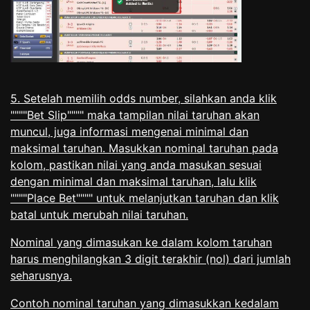
5. Setelah memilih odds number, silahkan anda klik
""""Bet Slip"""" maka tampilan nilai taruhan akan
muncul, juga informasi mengenai minimal dan
maksimal taruhan. Masukkan nominal taruhan pada
kolom, pastikan nilai yang anda masukan sesuai
dengan minimal dan maksimal taruhan, lalu klik
""""Place Bet"""" untuk melanjutkan taruhan dan klik
batal untuk merubah nilai taruhan.
Nominal yang dimasukan ke dalam kolom taruhan
harus menghilangkan 3 digit terakhir (nol) dari jumlah
seharusnya.
Contoh nominal taruhan yang dimasukkan kedalam