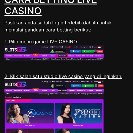
CASINO
Pastikan anda sudah login terlebih dahulu untuk
memulai panduan cara betting berikut:
1. Pilih menu game LIVE CASINO.
2. Klik salah satu studio live casino yang di inginkan.