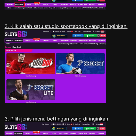
2. Klik salah satu studio sportsbook yang di inginkan.
3. Pilih jenis menu bettingan yang di inginkan