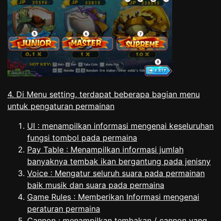
4. Di Menu setting, terdapat beberapa bagian menu
untuk pengaturan permainan
UI : menampilkan informasi mengenai keseluruhan
fungsi tombol pada permaina
Pay Table : Menampilkan informasi jumlah
banyaknya tembak ikan bergantung pada jenisny
Voice : Mengatur seluruh suara pada permainan
baik musik dan suara pada permaina
Game Rules : Memberikan Informasi mengenai
peraturan permaina
Cannon : menampilkan tembakan / cannon yang