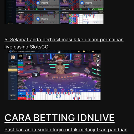
5. Selamat anda berhasil masuk ke dalam permainan
live casino SlotsGG.
CARA BETTING IDNLIVE
Pastikan anda sudah login untuk melanjutkan panduan