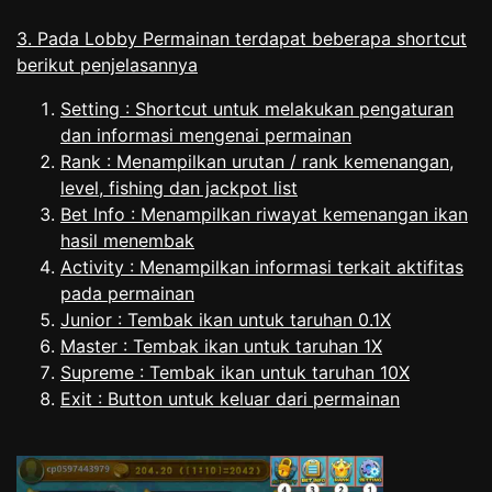
3. Pada Lobby Permainan terdapat beberapa shortcut
berikut penjelasannya
Setting : Shortcut untuk melakukan pengaturan
dan informasi mengenai permainan
Rank : Menampilkan urutan / rank kemenangan,
level, fishing dan jackpot list
Bet Info : Menampilkan riwayat kemenangan ikan
hasil menembak
Activity : Menampilkan informasi terkait aktifitas
pada permainan
Junior : Tembak ikan untuk taruhan 0.1X
Master : Tembak ikan untuk taruhan 1X
Supreme : Tembak ikan untuk taruhan 10X
Exit : Button untuk keluar dari permainan