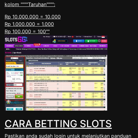
kolom """"Taruhan"""":
Rp 10.000.000 = 10.000
Rp 1.000.000 = 1.000
Rp 100.000 = 100""
CARA BETTING SLOTS
Pastikan anda sudah login untuk melanjutkan panduan