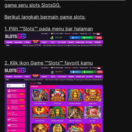
game seru slots SlotsGG.
Berikut langkah bermain game slots:
1. Pilih ""Slots"" pada menu bar halaman
2. Klik ikon Game ""Slots"" favorit kamu