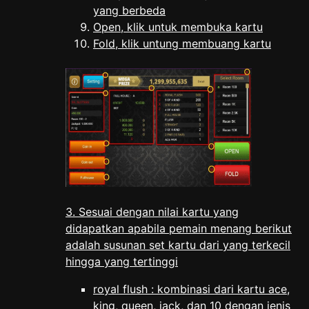
yang berbeda
Open, klik untuk membuka kartu
Fold, klik untung membuang kartu
3. Sesuai dengan nilai kartu yang
didapatkan apabila pemain menang berikut
adalah susunan set kartu dari yang terkecil
hingga yang tertinggi
royal flush : kombinasi dari kartu ace,
king, queen, jack, dan 10 dengan jenis