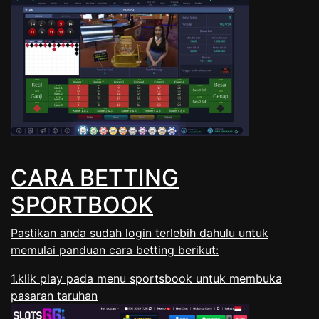
CARA BETTING
SPORTBOOK
Pastikan anda sudah login terlebih dahulu untuk
memulai panduan cara betting berikut:
1.klik play pada menu sportsbook untuk membuka
pasaran taruhan